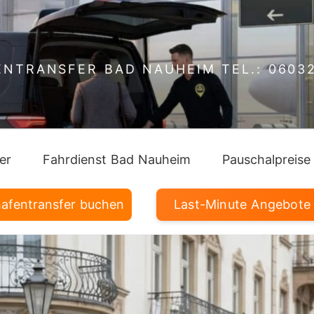
NTRANSFER BAD NAUHEIM TEL.: 06032
er
Fahrdienst Bad Nauheim
Pauschalpreise
hafentransfer buchen
Last-Minute Angebote